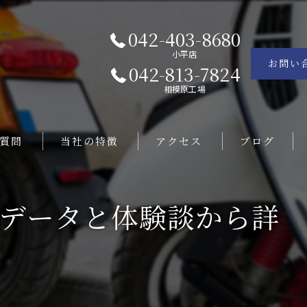
042-403-8680
小平店
お問い
042-813-7824
相模原工場
質問
当社の特徴
アクセス
ブログ
撤去
コラム
走データと体験談から詳
販売
レンタル
修理