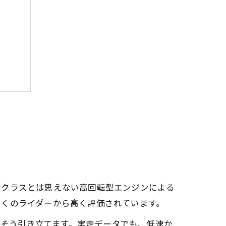
証
ccクラスとは思えない高回転型エンジンによる
多くのライダーから高く評価されています。
っそう引き立てます。実走データでも、低速か