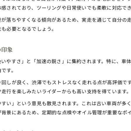
壊れやすい？バイクBALIUSの耐久性とは
体感されており、ツーリングや日常使いでも柔軟に対応で
バイクBALIUSは壊れやすいのか実際の耐久性
費が落ちやすくなる傾向があるため、実走を通じて自分の
バリオスレビューで語られる故障リスクと実例
夫も必要となるでしょう。
バイクBALIUSの壊れやすさとメンテナンス性に注目
バリオス壊れやすいと感じる場面やその対策
の印象
バイクの耐久性を上げるバリオスオーナーの工夫
扱いやすさ」と「加速の鋭さ」に集約されます。特に、車
安い理由やネガティブ評価の背景を紐解く
由です。
バイクBALIUSが安い理由と中古相場の真実
り回しが良く、渋滞でもストレスなく走れる点が高評価です
バリオスおすすめしない意見の背景に迫る
ツ走行を楽しみたいライダーからも高い支持を得ています
バイクBALIUSのネガティブ評価が生まれる要因
やすい」という意見も散見されます。これは古い車両が多
バリオス1型相場の変動と安い理由を分析
が背景にあるため、定期的な点検やオイル管理が重要なポ
バリオス燃費悪いと言われる根拠と実走データ
高回転域が楽しいバリオスの加速性能実感