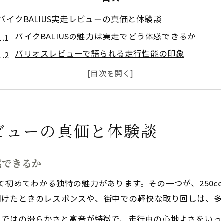
バイクBALIUS実走レビューの真価と体験談
バイクBALIUSの魅力は実走でどう体感できるか
バリオスレビューで語られる走行性能の印象
バイク体験談から見えるBALIUSのおすすめポイント
バイクBALIUSのユーザー評価とリアルな声に注目
初めてのバイクにBALIUSはおすすめしない理由も検
バリオス250の燃費や維持しやすさ徹底分析
レビューの真価と体験談
バイクBALIUS250の実燃費はどれくらいか検証
バリオス1型や2型の燃費と悪いと言われる理由
感できるか
バイクBALIUSの維持管理は本当にしやすいか
せて初めてわかる独特の魅力があります。その一つが、250
カワサキバリオス250の燃費と維持コストの実態
開けたときのレスポンスや、街中での軽快な取り回しは、
バイクBALIUSの燃費改善策と街乗り実用性を評価
筒ならではの滑らかさと高音が特徴で、走行中の心地よさをい