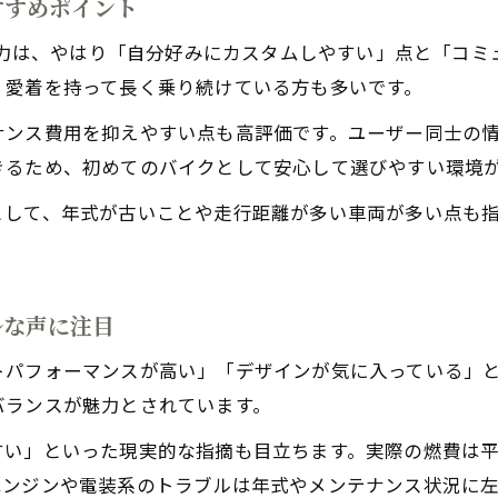
すすめポイント
バイクBALIUSの高回転域で味わう加速の魅力
の魅力は、やはり「自分好みにカスタムしやすい」点と「コ
バリオス2の最高速と実際の加速体感を解説
、愛着を持って長く乗り続けている方も多いです。
バイクBALIUSの加速性能レビューとエンジン特性
ンス費用を抑えやすい点も高評価です。ユーザー同士の情
バリオスならではの高回転サウンドの爽快感
きるため、初めてのバイクとして安心して選びやすい環境
バイクBALIUSで峠道を楽しむ加速性能の実際
として、年式が古いことや走行距離が多い車両が多い点も
ユーザー体験から見るバリオス選びのコツ
バイクBALIUSの賢い選び方とユーザー視点のコツ
バリオスレビューを活かしたおすすめしない個体の見
ルな声に注目
壊れやすいバイクを避けるためのバリオス選定ポイン
バリオス1型と2型の特徴から選び方を徹底解説
トパフォーマンスが高い」「デザインが気に入っている」
バランスが魅力とされています。
バイクBALIUSを選ぶ際の燃費や維持コストの判断軸
い」といった現実的な指摘も目立ちます。実際の燃費は平均2
エンジンや電装系のトラブルは年式やメンテナンス状況に