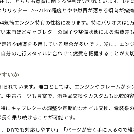
存在し、どちらも燃費に関する評判が分かれています。1型
よりリッター17〜21km程度とやや燃費が落ちる傾向が指
4気筒エンジン特有の性格にあります。特にバリオスは1
古い車両ほどキャブレターの調子や整備状態による燃費差
ツ走行や峠道を多用している場合が多いです。逆に、エン
。自分の走行スタイルに合わせて燃費を把握することが大
やすいか
ても知られています。理由としては、エンジンやフレームが
す。中古パーツも豊富で、消耗品交換やカスタムも比較的容
。特にキャブレターの調整や定期的なオイル交換、電装系
ば長く乗り続けることが可能です。
、DIYでも対応しやすい」「パーツが安く手に入るので