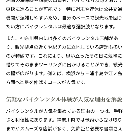
湘南の海岸線や箱根の山道も、バイクなら渋滞を避けて
トの探し方
爽快に巡ることが可能です。特に週末や連休は公共交通
理想の観光を叶えるバイクレンタル店舗選
機関が混雑しやすいため、自分のペースで観光地を回り
定ポイント
たい方にバイクレンタルは最適な選択肢となります。
バイクレンタル活用で神奈川の名所を巡る
また、神奈川県内には多くのバイクレンタル店舗があ
コツ
り、観光拠点の近くや駅チカに立地している店舗も多い
観光ルート別におすすめのバイクレンタル
のが特徴です。これにより、思い立ったその日に気軽に
活用法
借りてそのままツーリングに出かけることができ、観光
バイクレンタルを利用した観光スポット攻
の幅が広がります。例えば、横浜から三浦半島や江ノ島
略術
方面へと足を伸ばすコースが人気です。
人気のバイクレンタル活用術で週末を満喫
気軽なバイクレンタル体験が人気な理由を解説
週末満喫に最適なバイクレンタル活用プラ
ン
バイクレンタルが人気を集めている理由の一つは、手軽
人気バイクレンタルで楽しむ神奈川ツーリ
さと利便性にあります。神奈川県では予約から受け取り
ング術
までがスムーズな店舗が多く、免許証と必要な書類さえ