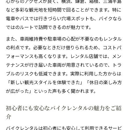
心からのアクセスが良く、横浜、鎌倉、箱根、三浦半島
バイクレンタル体験を満足度アップにつな
など多彩な観光地を短時間で回ることができます。特に
げる方法
電車やバスでは行きづらい穴場スポットも、バイクなら
満足できるバイクレンタル選びのポイント
ではのルートで訪問できるのが魅力です。
解説
また、車両維持費や駐車場の心配が不要なのもレンタル
神奈川で人気のバイクレンタル体験談を紹
の利点です。必要なときだけ借りられるため、コストパ
介
フォーマンスも高くなります。レンタル店舗では、メン
バイクレンタルで週末の思い出をより豊か
テナンスが行き届いた車両が用意されているので、トラ
にするコツ
ブルのリスクも低減できます。実際に利用した方からは
「新しい観光スタイルを体験できた」「休日の楽しみ方
リピーター続出のバイクレンタル体験の魅
が広がった」といった声も多く聞かれます。
力とは
初心者にも安心なバイクレンタルの魅力をご紹
介
バイクレンタルは初心者にも安心して利用できるサービ