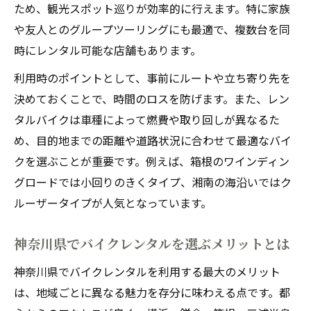
ため、観光スポット巡りが効率的に行えます。特に家族
徴
や友人とのグループツーリングにも最適で、複数台を同
バイクレンタル初体験で失敗しないための
時にレンタル可能な店舗もあります。
コツ
利用時のポイントとして、事前にルートや立ち寄り先を
手軽なバイクレンタルで神奈川を走ろう
決めておくことで、時間のロスを防げます。また、レン
バイクレンタルで気軽に神奈川の街を巡る
タルバイクは車種によって燃費や取り回しが異なるた
手軽さが魅力のバイクレンタル活用術を紹
め、目的地までの距離や道路状況に合わせて最適なバイ
介
クを選ぶことが重要です。例えば、箱根のワインディン
バイクレンタル利用で広がる神奈川の旅ル
グロードでは小回りのきくタイプ、湘南の海沿いではク
ート
ルーザータイプが人気となっています。
バイクレンタルで自由に神奈川の名所を探
訪
神奈川県でバイクレンタルを選ぶメリットとは
思い立ったらすぐバイクレンタルで出発で
神奈川県でバイクレンタルを利用する最大のメリット
きる
は、地域ごとに異なる魅力を存分に味わえる点です。都
満足度アップにつながるバイクレンタル体験