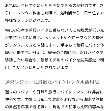
バイクレンタルを使った休日レジャーの楽
あれば、当日すぐに利用を開始できるのが魅力です。さ
しみ方
らに、レンタル料金も明瞭で、短時間から一日単位まで
多様なプランが選べます。
話題のバイクレンタル活用で週末がもっと
充実
特に初心者や普段バイクに乗らない人にも敷居が低い点
神奈川の人気観光地をバイクレンタルで巡
が支持されています。ヘルメットやグローブなどの装備
る秘訣
がレンタルできる店舗も多く、手ぶらで気軽にバイク体
験が可能です。例えば、観光の合間に少しだけバイクで
初心者でも安心なバイクレンタル利用ポイント
移動したい場合や、最新モデルのバイクを試乗感覚で利
初めてでも安心なバイクレンタル利用の流
用したいときにも活用されています。
れ
初心者が押さえたいバイクレンタルの注意
週末レジャーに最適なバイクレンタル活用法
点
週末のレジャーや日帰り旅行にバイクレンタルは非常に
バイクレンタル初心者に優しいサービスの
便利です。早朝に出発して混雑を避けながら湘南や箱根
選び方
の自然を満喫できるほか、現地での駐車も比較的容易な
安心して利用できるバイクレンタル店の特