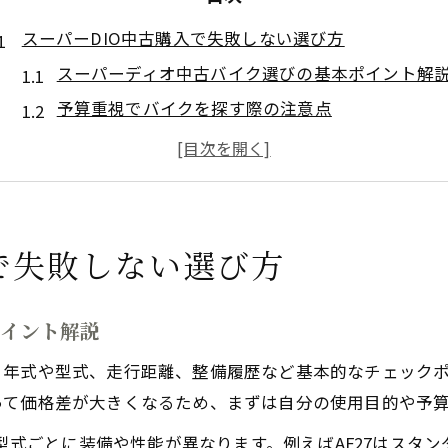
スーパーDIO中古購入で失敗しない選び方
スーパーディオ中古バイク選びの基本ポイント解
予算重視でバイクを探す際の注意点
スーパーディオAF27やZXの中古事情を知る
バイク購入時に押さえたい現車確認のコツ
中古スーパーディオバイクおすすめ比較法
型式ごとに違うスーパーDIOバイクの特徴
で失敗しない選び方
スーパーディオAF27とZXの違いを徹底比較
型式別バイクの特徴と選び方のポイント
ポイント解説
SRやAF28など派生型式バイクの魅力紹介
、年式や型式、走行距離、整備履歴など基本的なチェック
中古バイク選びで注目すべき型式の特徴
って価格差が大きくなるため、まずは自分の使用目的や予
スーパーDio AF27中古バイクの実力に迫る
の型式ごとに装備や性能が異なります。例えばAF27はスタ