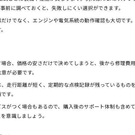
実働重視ならバイクの状態確認が必須
を事前に調べておくと、失敗しにくい選択ができます。
バイク中古購入で重視すべき状態チェック法
態だけでなく、エンジンや電気系統の動作確認も大切です
スーパーディオ実働車体の見極めポイント
す。
現車確認で後悔しないバイク選びの秘訣
バイク走行距離やメーター表示の見方とは
故障リスクを減らすバイク状態確認の方法
す場合、価格の安さだけで決めてしまうと、後から修理費用
バイクを安く手に入れる購入時のコツ
注意が必要です。
スーパーディオ中古バイクを安く買う秘訣
は、走行距離が短く、定期的な点検記録が残っているもの
バイク購入で予算を抑えるための工夫
須です。
個人売買とショップ比較バイク購入法
ビスがつく場合もあるので、購入後のサポート体制も含め
5万円以下の中古バイクを探す際のポイント
スを意識しましょう。
オークション利用で安くバイクを手に入れる方法
SRやZXなど仕様違いバイクの見分け方