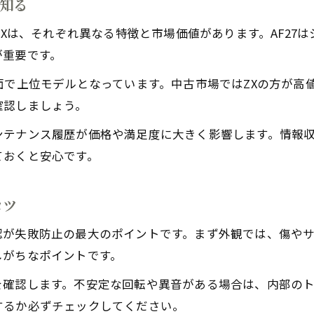
を知る
スーパーディオZXとSRの違い徹底解説
ZXは、それぞれ異なる特徴と市場価値があります。AF27
仕様別バイクの特徴と見極めポイント
が重要です。
外観やパーツからバイク仕様を判断する方法
面で上位モデルとなっています。中古市場ではZXの方が高
スーパーディオZX中古車体の見分け方
確認しましょう。
仕様違いバイク選びで失敗しないコツ
テナンス履歴が価格や満足度に大きく影響します。情報収集の
現状販売のバイクを安心して選ぶ方法
ておくと安心です。
現状販売のバイクで失敗しない確認事項
スーパーディオ中古現状車の選び方ガイド
コツ
書類や整備記録がないバイクの注意点
バイク現状販売を選ぶときの安心対策
認が失敗防止の最大のポイントです。まず外観では、傷や
しがちなポイントです。
現状車体のリスクと安全な購入ポイント
を確認します。不安定な回転や異音がある場合は、内部の
するか必ずチェックしてください。