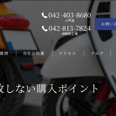
042-403-8680
小平店
お問い
042-813-7824
相模原工場
質問
当社の特徴
アクセス
ブログ
撤去
コラム
敗しない購入ポイント
販売
レンタル
修理