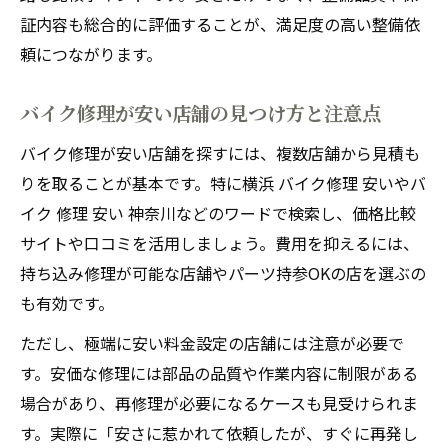
急ぎ修理依頼前に知りたい注意ポイント
証内容も総合的に評価することが、満足度の高い整備依
バイク修理どこで急ぎ対応してもらえるか
頼につながります。
信頼できるバイク整備を見つける方法
バイク修理が安い店舗の見つけ方と注意点
バイク整備店選びで失敗しないための条件
バイク修理が信頼できる店舗の見分け方
バイク修理が安い店舗を探すには、複数店舗から見積も
りを取ることが基本です。特に横浜 バイク修理 安いやバ
神奈川県でバイク修理を安心して任せるコ
イク 修理 安い 神奈川などのワードで検索し、価格比較
ツ
サイトや口コミを活用しましょう。費用を抑えるには、
口コミと実績で選ぶバイク整備店の基準
持ち込み修理が可能な店舗やパーツ持参OKの店を選ぶの
バイク修理どこで安心感を得られるか検証
も有効です。
ただし、極端に安い料金設定の店舗には注意が必要で
す。安価な修理には部品の品質や作業内容に制限がある
場合があり、再修理が必要になるケースも見受けられま
す。実際に「安さに惹かれて依頼したが、すぐに再発し