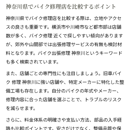
神奈川県でバイク修理店を比較するポイント
旧車バイクの整備も安心できる理由
神奈川県でバイク修理店を比較する際は、立地やアクセ
旧車バイク修理に強い整備店の選び方
スの良さも重要です。横浜市や川崎市など都市部は店舗
神奈川県で旧車バイク整備を依頼する安心
数が多く、バイク修理 近くで探しやすい傾向があります
感
が、郊外や山間部では出張修理サービスの有無も検討材
旧車バイク修理の実績が豊富な店舗の特徴
料となります。バイク出張修理 神奈川というキーワード
旧車バイクの部品調達と修理対応のポイン
も多く検索されています。
ト
また、店舗ごとの専門性にも注目しましょう。旧車バイ
旧車対応のバイク整備店を選ぶ必須条件
ク 修理 神奈川に強い店舗や、特定メーカーに特化した整
急ぎのバイク修理対応の見極め方
備工場も存在します。自分のバイクの年式やメーカー、
急ぎのバイク修理に強い整備店の特徴とは
修理内容に合った店舗を選ぶことで、トラブルのリスク
バイク出張修理が便利な神奈川県の活用術
を減らせます。
バイク修理の即日対応が可能な店舗の探し
さらに、料金体系の明確さや支払い方法、部品の入手経
方
路も比較ポイントです。安さだけでなく、整備品質や保