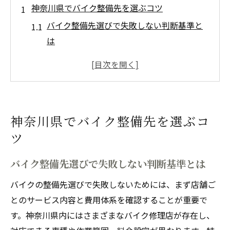
神奈川県でバイク整備先を選ぶコツ
バイク整備先選びで失敗しない判断基準と
は
神奈川県でバイク修理店を比較するポイン
ト
バイク修理が安い店舗の見つけ方と注意点
口コミで分かるバイク整備店の信頼性チェ
神奈川県でバイク整備先を選ぶコ
ック
ツ
持ち込み修理可否をバイク整備先選びに活
かす
バイク整備先選びで失敗しない判断基準とは
バイク修理の費用比較を徹底解説
バイクの整備先選びで失敗しないためには、まず店舗ご
バイク修理費用が安い神奈川県内店舗の特
とのサービス内容と費用体系を確認することが重要で
徴
す。神奈川県内にはさまざまなバイク修理店が存在し、
バイク整備の費用相場と見積もりの見極め