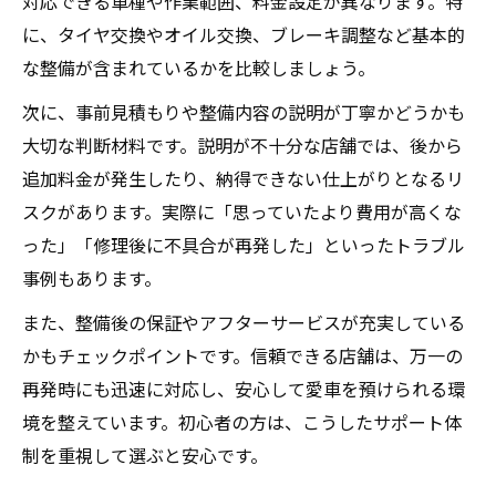
対応できる車種や作業範囲、料金設定が異なります。特
方
に、タイヤ交換やオイル交換、ブレーキ調整など基本的
費用だけで選ばないバイク修理の本当の価
な整備が含まれているかを比較しましょう。
値
次に、事前見積もりや整備内容の説明が丁寧かどうかも
持ち込みと出張修理の費用を正しく比較す
大切な判断材料です。説明が不十分な店舗では、後から
る
追加料金が発生したり、納得できない仕上がりとなるリ
バイク修理を安く抑えるための具体的な工
スクがあります。実際に「思っていたより費用が高くな
夫
った」「修理後に不具合が再発した」といったトラブル
持ち込み修理を希望する方へのガイド
事例もあります。
バイク持ち込み修理のメリットと注意点
また、整備後の保証やアフターサービスが充実している
持ち込み修理ができる神奈川県の店舗選び
かもチェックポイントです。信頼できる店舗は、万一の
バイクの持ち込み修理手順と事前準備のコ
再発時にも迅速に対応し、安心して愛車を預けられる環
ツ
境を整えています。初心者の方は、こうしたサポート体
制を重視して選ぶと安心です。
持ち込み修理時にトラブルを防ぐポイント
横浜で持ち込み修理が人気な理由を解説