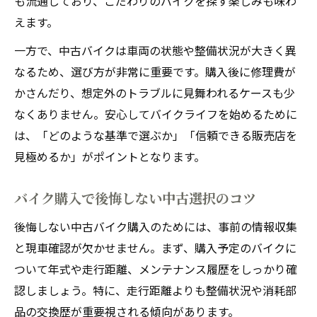
も流通しており、こだわりのバイクを探す楽しみも味わ
新車と中古どちらが自分に合う選択か
えます。
バイク中古と新車どっちが本当に得か検証
一方で、中古バイクは車両の状態や整備状況が大きく異
バイク中古のメリットデメリットを徹底比
なるため、選び方が非常に重要です。購入後に修理費が
較
かさんだり、想定外のトラブルに見舞われるケースも少
用途別に見るバイク新車中古の選び方の違
なくありません。安心してバイクライフを始めるために
い
は、「どのような基準で選ぶか」「信頼できる販売店を
バイク中古と新車の価格差を賢く判断する
見極めるか」がポイントとなります。
方法
バイク中古の安心感は本当に劣るのか検証
バイク購入で後悔しない中古選択のコツ
バイク選びに迷うなら知りたい中古のコツ
後悔しない中古バイク購入のためには、事前の情報収集
バイク中古選びで重視すべきポイント解説
と現車確認が欠かせません。まず、購入予定のバイクに
バイク中古車の怖い落とし穴の見分け方
ついて年式や走行距離、メンテナンス履歴をしっかり確
バイク中古の知恵袋的アドバイスを活用
認しましょう。特に、走行距離よりも整備状況や消耗部
バイク中古でやめとけと言われる理由を知
品の交換歴が重要視される傾向があります。