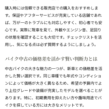
る
購入時には信頼できる販売店での購入をおすすめしま
バイク中古選びに役立つ実体験と注意点
す。保証やアフターサービスが充実している店舗であれ
後悔しないための中古バイクの見極め方
ば、万が一のトラブルにも対応しやすく、初心者でも安
バイク中古の失敗例から学ぶ見極め術
心です。実際に現車を見て、外観やエンジン音、足回り
の状態を確認することも大切です。チェックリストを活
買わない方がいいバイク中古の特徴とは
用し、気になる点は必ず質問するようにしましょう。
バイク中古の価格差と保証内容を比較検討
バイク中古車の状態判断ポイントを整理
バイク中古の価格差を活かす賢い判断力とは
バイク中古購入で得られる安心感の見つけ
中古バイクの大きな魅力の一つが、新車との価格差を活
方
かした賢い選択です。同じ車種でも年式やコンディショ
価格差から読み解く中古バイクの賢い活用法
ンによって価格が大きく異なるため、希望の予算内でよ
バイク中古の価格差を活かす選択の工夫
り上位グレードや装備が充実したモデルを選べることが
バイク中古でコスパ重視の賢い買い方とは
あります。特に、初期費用を抑えたい方や趣味用途でバ
バイク中古と新車の価格比較で分かる得な
イクを探している方には大きなメリットです。