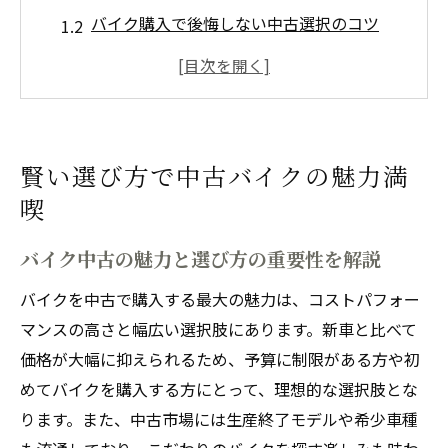
バイク購入で後悔しない中古選択のコツ
バイク中古の価格差を活かす賢い判断力と
は
中古バイクのメリットデメリットを知ろう
安心感とコストで比較するバイク中古選び
賢い選び方で中古バイクの魅力満
中古で得られるバイク購入の本当の利点
喫
バイク中古購入で得るコストパフォーマン
ス
バイク中古の魅力と選び方の重要性を解説
選択肢が広がるバイク中古のメリットとは
バイクを中古で購入する最大の魅力は、コストパフォー
バイク中古で自由度高いカスタムが可能に
マンスの高さと幅広い選択肢にあります。新車と比べて
バイク中古の価格差と現実的な利点を解説
価格が大幅に抑えられるため、予算に制限がある方や初
めてバイクを購入する方にとって、理想的な選択肢とな
バイク中古は新車よりもったいないのか考
ります。また、中古市場には生産終了モデルや希少車種
察