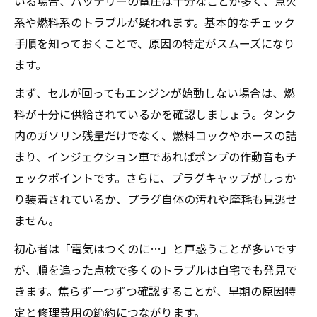
いる場合、バッテリーの電圧は十分なことが多く、点火
策
系や燃料系のトラブルが疑われます。基本的なチェック
長期放置後のバイク始動不良とセル回る現
手順を知っておくことで、原因の特定がスムーズになり
象
ます。
冬場のバイクエンジンかからない症状の特
まず、セルが回ってもエンジンが始動しない場合は、燃
徴
料が十分に供給されているかを確認しましょう。タンク
寒い日にバイクがかからない時の見直し点
内のガソリン残量だけでなく、燃料コックやホースの詰
エンジンかからない際のセル音からわかるトラ
まり、インジェクション車であればポンプの作動音もチ
ブル診断
ェックポイントです。さらに、プラグキャップがしっか
バイクのセル音でわかる故障パターン解説
り装着されているか、プラグ自体の汚れや摩耗も見逃せ
ません。
キュルキュル音が続く時のバイク点検ポイ
ント
初心者は「電気はつくのに…」と戸惑うことが多いです
セル回るのにバイク始動しない時の異音に
が、順を追った点検で多くのトラブルは自宅でも発見で
注目
きます。焦らず一つずつ確認することが、早期の原因特
定と修理費用の節約につながります。
バイクエンジンかからない時のセル音別診