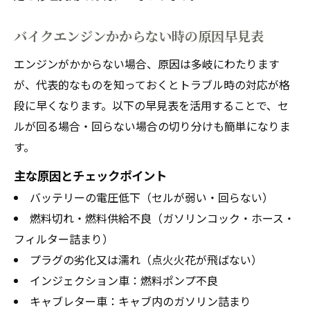
断法
バイクエンジンかからない時の原因早見表
セル音が弱い場合に疑うべきバイクの部位
バイクで電気はつくが始動不可の場合の対処法
エンジンがかからない場合、原因は多岐にわたります
が、代表的なものを知っておくとトラブル時の対応が格
バイクは電気つくのにエンジンかからない
段に早くなります。以下の早見表を活用することで、セ
時の流れ
ルが回る場合・回らない場合の切り分けも簡単になりま
電装系正常でもバイク始動できない原因
す。
バイクで電気はつくがセルだけ回る時の確
主な原因とチェックポイント
認点
バッテリーの電圧低下（セルが弱い・回らない）
エンジンかからない時のバッテリー電圧目
燃料切れ・燃料供給不良（ガソリンコック・ホース・
安
フィルター詰まり）
始動不可のバイクで試すセル以外の対策
プラグの劣化又は濡れ（点火火花が飛ばない）
押しがけが効かない時に見直したいチェック項
インジェクション車：燃料ポンプ不良
目
キャブレター車：キャブ内のガソリン詰まり