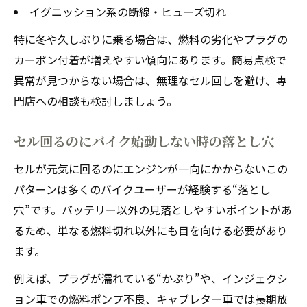
バイクの押しがけで始動できない時の原因
イグニッション系の断線・ヒューズ切れ
整理
特に冬や久しぶりに乗る場合は、燃料の劣化やプラグの
押しがけ失敗時にバイクで再点検すべきポ
カーボン付着が増えやすい傾向にあります。簡易点検で
イント
異常が見つからない場合は、無理なセル回しを避け、専
バイクエンジンかからない押しがけ時のト
門店への相談も検討しましょう。
ラブル例
セル回るが押しがけ効かない時の対処アド
セル回るのにバイク始動しない時の落とし穴
バイス
セルが元気に回るのにエンジンが一向にかからない――この
押しがけ不可時のバイク基本メンテナンス
パターンは多くのバイクユーザーが経験する“落とし
確認
穴”です。バッテリー以外の見落としやすいポイントがあ
インジェクション車の始動不良に潜む注意点
るため、単なる燃料切れ以外にも目を向ける必要があり
バイクインジェクション車で始動しない時
ます。
の原因
例えば、プラグが濡れている“かぶり”や、インジェクシ
インジェクションバイクのエンジンかから
ョン車での燃料ポンプ不良、キャブレター車では長期放