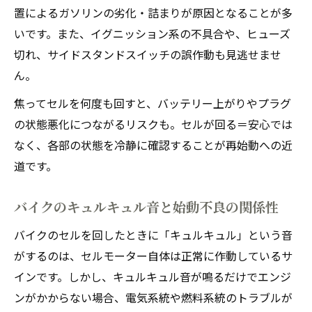
ない時の安全装置確認
置によるガソリンの劣化・詰まりが原因となることが多
インジェクション車特有のバイク始動不良
いです。また、イグニッション系の不具合や、ヒューズ
と対策
切れ、サイドスタンドスイッチの誤作動も見逃せませ
バイクエンジンかからない時のセンサー系
ん。
トラブル
焦ってセルを何度も回すと、バッテリー上がりやプラグ
インジェクション車のバイクで見逃しやす
の状態悪化につながるリスクも。セルが回る＝安心では
い点
なく、各部の状態を冷静に確認することが再始動への近
道です。
バイクのキュルキュル音と始動不良の関係性
バイクのセルを回したときに「キュルキュル」という音
がするのは、セルモーター自体は正常に作動しているサ
インです。しかし、キュルキュル音が鳴るだけでエンジ
ンがかからない場合、電気系統や燃料系統のトラブルが