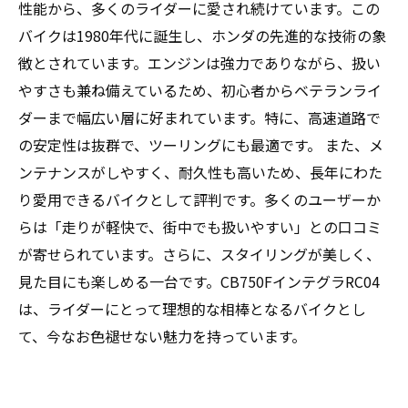
性能から、多くのライダーに愛され続けています。この
バイクは1980年代に誕生し、ホンダの先進的な技術の象
徴とされています。エンジンは強力でありながら、扱い
やすさも兼ね備えているため、初心者からベテランライ
ダーまで幅広い層に好まれています。特に、高速道路で
の安定性は抜群で、ツーリングにも最適です。 また、メ
ンテナンスがしやすく、耐久性も高いため、長年にわた
り愛用できるバイクとして評判です。多くのユーザーか
らは「走りが軽快で、街中でも扱いやすい」との口コミ
が寄せられています。さらに、スタイリングが美しく、
見た目にも楽しめる一台です。CB750FインテグラRC04
は、ライダーにとって理想的な相棒となるバイクとし
て、今なお色褪せない魅力を持っています。