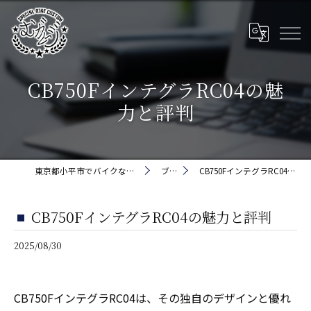
CB750FインテグラRC04の魅
力と評判
東京都小平市でバイクなら株式会社5cm
ブログ
CB750FインテグラRC04の魅力と評判
CB750FインテグラRC04の魅力と評判
2025/08/30
CB750FインテグラRC04は、その独自のデザインと優れ