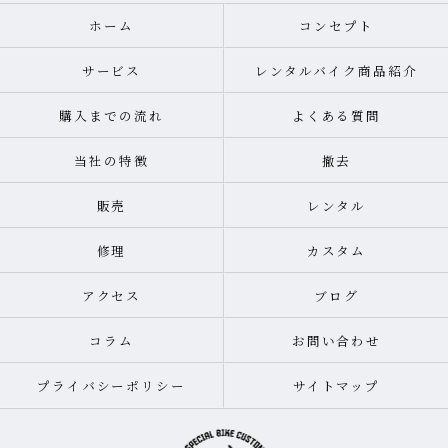
ホーム
コンセプト
サービス
レンタルバイク商品紹介
購入までの流れ
よくある質問
当社の特徴
撤去
販売
レンタル
修理
カスタム
アクセス
ブログ
コラム
お問い合わせ
プライバシーポリシー
サイトマップ