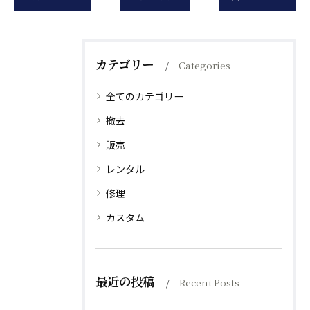
カテゴリー
Categories
全てのカテゴリー
撤去
販売
レンタル
修理
カスタム
最近の投稿
Recent Posts