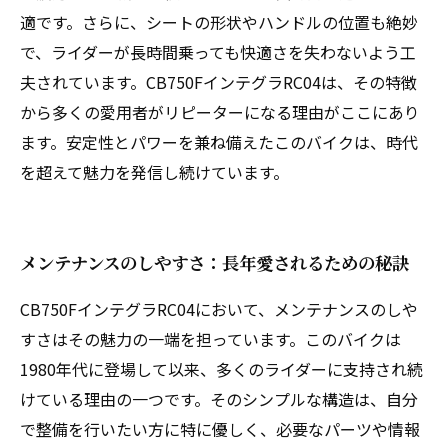
適です。さらに、シートの形状やハンドルの位置も絶妙
で、ライダーが長時間乗っても快適さを失わないよう工
夫されています。CB750FインテグラRC04は、その特徴
から多くの愛用者がリピーターになる理由がここにあり
ます。安定性とパワーを兼ね備えたこのバイクは、時代
を超えて魅力を発信し続けています。
メンテナンスのしやすさ：長年愛されるための秘訣
CB750FインテグラRC04において、メンテナンスのしや
すさはその魅力の一端を担っています。このバイクは
1980年代に登場して以来、多くのライダーに支持され続
けている理由の一つです。そのシンプルな構造は、自分
で整備を行いたい方に特に優しく、必要なパーツや情報